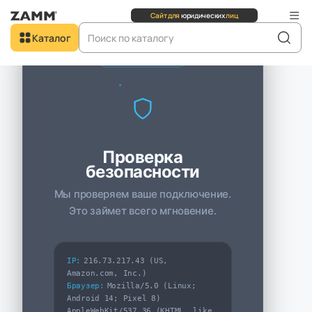
Сайт для
юридических
лиц
Каталог
IW PROTECT
Главная
Каталог
Аксессуары и декор для мебели
Декор для мебели
Поддон ZAMM в Москве
Новинка
В наличии
Проверка
безопасности
Мы проверяем ваше подключение.
Это займет всего мгновение.
IP:
216.73.217.43 (US,
Amazon.com, Inc.)
Браузер:
Mozilla/5.0 (Linux;
Android 14; Pixel 8)
AppleWebKit/537.36 (KHTML, like