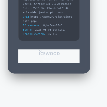
Gecko) Chrome/131.0.0.0 Mobile
Safari/537.36; ClaudeBot/1.0;
+claudebot@anthropic.com)
URL:
https://zamm.ru/ajax/alert-
site.php?
ID запроса:
8ybr64aw26s3
Время:
2026-08-08 10:41:17
Версия системы:
3.11.2
Email
Telegram
Артикул:
РП-335.410
Поддон ZAMM
1 530 ₽
Есть на складе