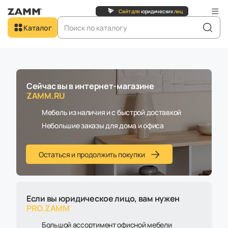
я
юридических
лиц
Перейти на
Сайт для
юридиче
Добро пожаловать в
Каталог
ZAMM.RU
Главная
Каталог
Акции
Стол Linda (Тип 1) без аксессуаров
Сейчас вы в интернет-магазине
ZAMM.RU
В наличии
Мебель из наличия и с быстрой доставкой
Небольшие заказы для дома и офиса
Остаться и продолжить покупки
Если вы юридическое лицо, вам нужен
PRO.ZAMM
Большой ассортимент офисной мебели