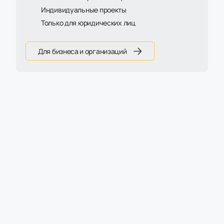
Индивидуальные проекты
Только для юридических лиц
Для бизнеса и организаций
Артикул:
М-169
Стол Linda (Тип 1) без аксессуаров
23 945 ₽
28 170 ₽
Есть на складе