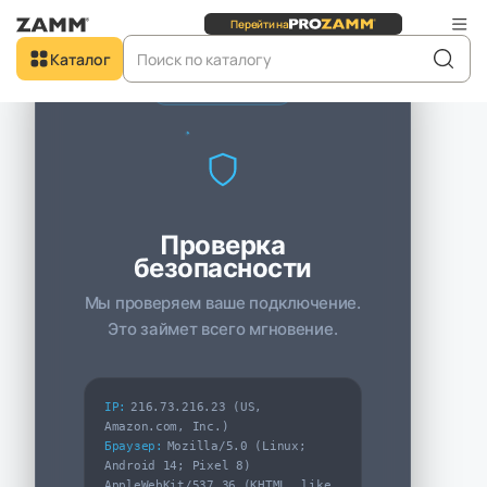
Перейти на
Сайт для
юридических
лиц
Каталог
IW PROTECT
Главная
Каталог
Шкафы и стеллажи
Шкафы
Шкаф ZAMM Прага 2 секции. На металлическом основании Левый
414 (Ш:1158;Г:414;В:1985)
Проверка
В наличии
безопасности
Мы проверяем ваше подключение.
Это займет всего мгновение.
IP:
216.73.216.23 (US,
Amazon.com, Inc.)
Браузер:
Mozilla/5.0 (Linux;
Android 14; Pixel 8)
AppleWebKit/537.36 (KHTML, like