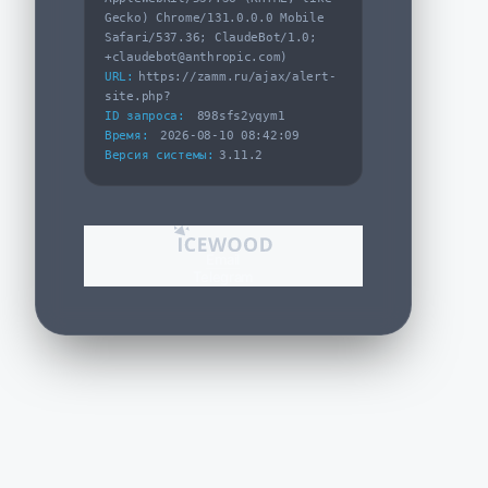
Gecko) Chrome/131.0.0.0 Mobile
Safari/537.36; ClaudeBot/1.0;
+claudebot@anthropic.com)
URL:
https://zamm.ru/ajax/alert-
site.php?
ID запроса:
898sfs2yqym1
Время:
2026-08-10 08:42:09
Версия системы:
3.11.2
Email
Telegram
Артикул:
М-409.МО
Шкаф ZAMM Прага 2 секции. На
металлическом основании Левый 414
(Ш:1158;Г:414;В:1985)
30 065 ₽
35 370 ₽