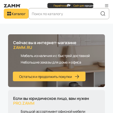
для
юридических
лиц
Перейти на
Сайт для
юрид
Добро пожаловать в
Каталог
ZAMM.RU
Главная
Каталог
Шкафы и стеллажи
Шкафы
Шкаф ZAMM Прага 2 секции. На металлокаркасе Левый 600 (Ш:1158;
Г:600; В:1985)
Сейчас вы в интернет-магазине
ZAMM.RU
Мебель из наличия и с быстрой доставкой
Новинка
В наличии
Небольшие заказы для дома и офиса
Остаться и продолжить покупки
Если вы юридическое лицо, вам нужен
PRO.ZAMM
Большой ассортимент офисной мебели