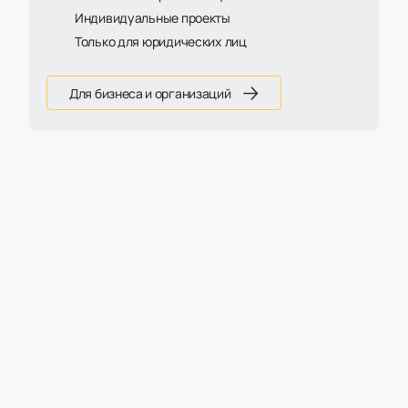
Индивидуальные проекты
Только для юридических лиц
Для бизнеса и организаций
Артикул:
М-412.МК
Шкаф ZAMM Прага 2 секции. На
металлокаркасе Левый 600 (Ш:1158; Г:600;
В:1985)
38 025 ₽
44 730 ₽