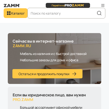
Перейти на
Сайт для
юридичес
Добро пожаловать в
Каталог
ZAMM.RU
Главная
Каталог
Столы
Круглый стол на независимых угловых опорах 60х30
Сейчас вы в интернет-магазине
ZAMM.RU
В наличии
Мебель из наличия и с быстрой доставкой
Небольшие заказы для дома и офиса
Остаться и продолжить покупки
Если вы юридическое лицо, вам нужен
PRO.ZAMM
Большой ассортимент офисной мебели