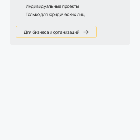
Индивидуальные проекты
Только для юридических лиц
Для бизнеса и организаций
Артикул:
КР-К-35003
Круглый стол на независимых угловых
опорах 60х30
16 605 ₽
19 530 ₽
Есть на складе