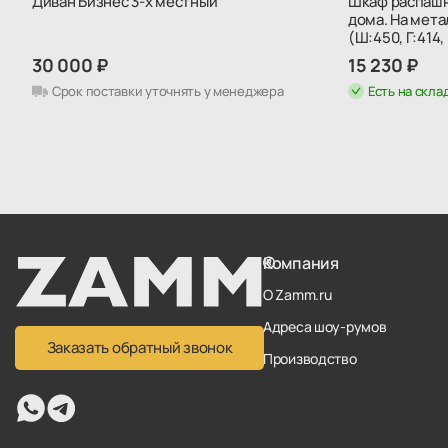
Диван Бизнес 3-х местный
Шкаф распашно
дома. На мет
(Ш:450, Г:414,
30 000 ₽
15 230 ₽
Срок поставки уточнять у менеджера
Есть на скла
Компания
О Zamm.ru
Адреса шоу-румов
Заказать обратный звонок
Производство