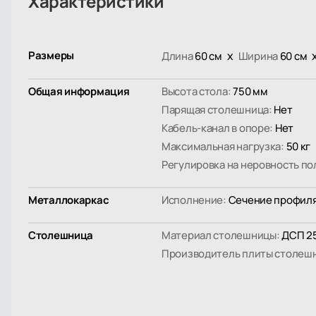
Характеристики
Размеры
х
Длина
60 см
Ширина
60 см
Общая информация
Высота стола:
750 мм
Парящая столешница:
Нет
Кабель-канал в опоре:
Нет
Максимальная нагрузка:
50 кг
Регулировка на неровность по
Металлокаркас
Исполнение:
Сечение профиля
Столешница
Материал столешницы:
ДСП 25
Производитель плиты столеш