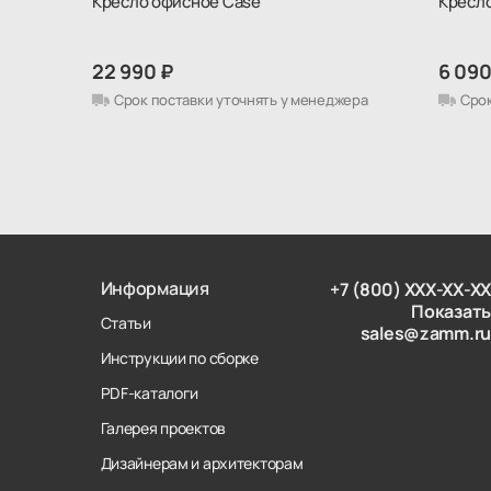
Кресло офисное Case
Кресло
22 990 ₽
6 090
Срок поставки уточнять у менеджера
Срок
Информация
+7 (800) XXX-XX-XX
Показать
Статьи
sales@zamm.ru
Инструкции по сборке
PDF-каталоги
Галерея проектов
Дизайнерам и архитекторам