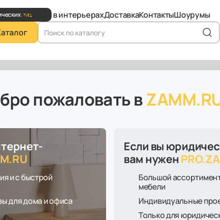
Мебель в интерьерах
Доставка
Контакты
Шоурумы
ических
лиц
Каталог
бро пожаловать в
ZAMM.R
е
о офиса
ми
нтернет-
Если вы юридичес
ировкой высоты
M.RU
вам нужен
PRO.Z
ия и с быстрой
Большой ассортимен
мебели
ы для дома и офиса
Индивидуальные про
Только для юридичес