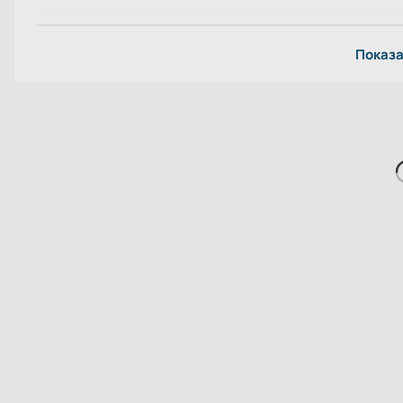
Показа
Гарантия 10 лет
Даем гарантию на мебель и все комплектующие!
Посмотреть условия