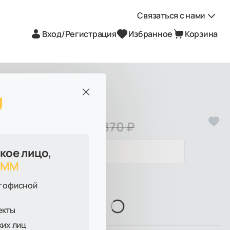
Связаться с нами
Вход/Регистрация
Избранное
Корзина
Заказать обратный звонок
+7 (800) XXX-XX-XX
Показать
U
Ежедневно с 10:00 до 20:00
Артикул:
00-00040493
Связаться по почте
10 940 ₽
12 870 ₽
кое лицо,
AMM
Есть на складе
т офисной
екты
ких лиц