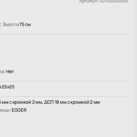
Артикул: 00-00040493
х
Высота
75 см
ла:
Нет
 25х25
 мм с кромкой 2 мм, ДСП 18 мм с кромкой 2 мм
ницы:
EGGER