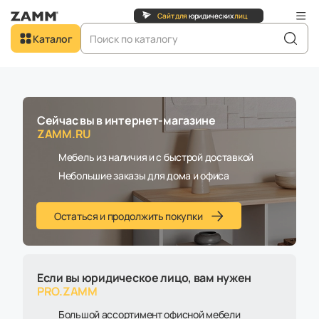
их
лиц
Перейти на
Сайт для
юридических
лиц
Добро пожаловать в
Каталог
ZAMM.RU
Главная
Каталог
Стулья
Стул обеденный Waldo
Сейчас вы в интернет-магазине
ZAMM.RU
Новинка
Мебель из наличия и с быстрой доставкой
Небольшие заказы для дома и офиса
Остаться и продолжить покупки
Если вы юридическое лицо, вам нужен
PRO.ZAMM
Большой ассортимент офисной мебели