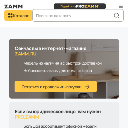
Сайт для
Перейти на
юридических
лиц
Добро пожаловать в
Каталог
ZAMM.RU
Сейчас вы в интернет-магазине
ZAMM.RU
Мебель из наличия и с быстрой доставкой
Небольшие заказы для дома и офиса
Остаться и продолжить покупки
Если вы юридическое лицо, вам нужен
PRO.ZAMM
Большой ассортимент офисной мебели