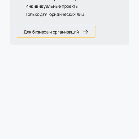
Индивидуальные проекты
Только для юридических лиц
Для бизнеса и организаций
Артикул:
z302687531
Кресло Samurai Comfort S Infinity Easy Clean
- склад
Товар снят с продажи
Есть на складе