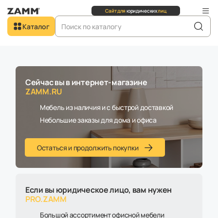
Сайт для
юридических
лиц
Добро пожаловать в
Каталог
ZAMM.RU
Главная
Каталог
Компьютерные кресла
Кресло Samurai Comfort S Infinity Easy Clean - склад
Сейчас вы в интернет-магазине
ZAMM.RU
Мебель из наличия и с быстрой доставкой
Небольшие заказы для дома и офиса
Остаться и продолжить покупки
Если вы юридическое лицо, вам нужен
PRO.ZAMM
Большой ассортимент офисной мебели