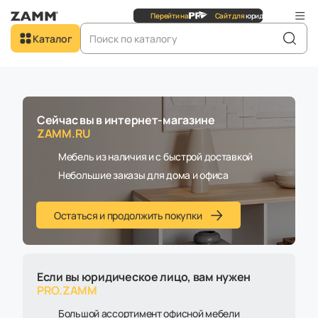
Сайт для
юридических
лиц
Перейти на
Са
Добро пожаловать в
Каталог
ZAMM.RU
Сейчас вы в интернет-магазине
ZAMM.RU
Мебель из наличия и с быстрой доставкой
Небольшие заказы для дома и офиса
Остаться и продолжить покупки
Если вы юридическое лицо, вам нужен
PRO.ZAMM
Большой ассортимент офисной мебели