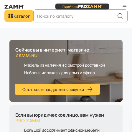
Перейти на
Сайт для
юридических
лиц
Добро пожаловать в
Каталог
ZAMM.RU
Главная
Каталог
Комнаты
Детская
Сейчас вы в интернет-магазине
ZAMM.RU
Детская
Мебель из наличия и с быстрой доставкой
Небольшие заказы для дома и офиса
Остаться и продолжить покупки
По популярности (↑)
Все фильтры
Если вы юридическое лицо, вам нужен
В наличии
Товары со скидкой
PRO.ZAMM
Большой ассортимент офисной мебели