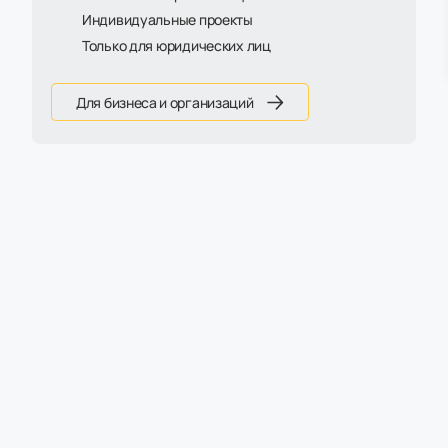
Индивидуальные проекты
Только для юридических лиц
Для бизнеса и организаций
Распродажа
Хит
Стол Пилот С с
Стол Linda с лючком для
пропусками
проводов, кабель-
каналом
18 055 ₽
28 305 ₽
21 240 ₽
33 300 ₽
Есть на складе
Есть на складе