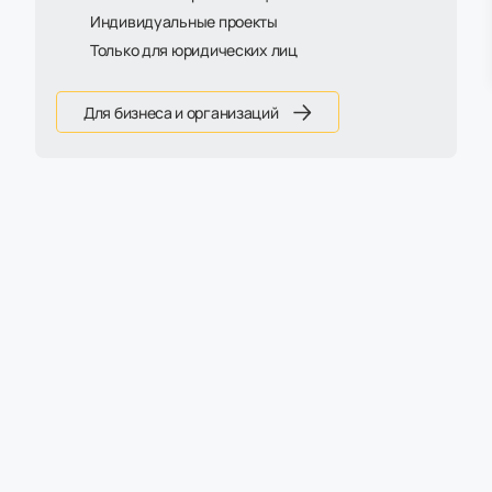
Индивидуальные проекты
Только для юридических лиц
Для бизнеса и организаций
Шкаф Прага 4 секции.
Комод Прага 4. 2 секции
На металлокаркасе 414
на металлическом
(Ш:2294; Г:414; В:1985)
основании 414 (Ш:1180,
Г:414, В:860)
51 485 ₽
32 320 ₽
60 570 ₽
Есть на складе
Есть на складе