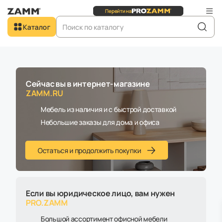
Перейти на
Сайт для
юридических
лиц
Добро пожаловать в
Каталог
ZAMM.RU
Главная
Каталог
Комнаты
Спальня
Сейчас вы в интернет-магазине
ZAMM.RU
Спальня
Мебель из наличия и с быстрой доставкой
Небольшие заказы для дома и офиса
Остаться и продолжить покупки
По популярности (↑)
Все фильтры
Если вы юридическое лицо, вам нужен
В наличии
Товары со скидкой
PRO.ZAMM
Большой ассортимент офисной мебели