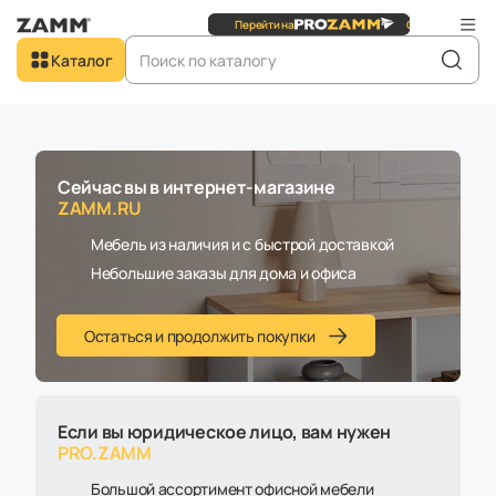
Сайт для
юридических
лиц
Перейти на
Добро пожаловать в
Каталог
ZAMM.RU
Главная
Каталог
Аксессуары и декор для мебели
Декор для мебели
Свечи ZAMM в Москве
Сейчас вы в интернет-магазине
ZAMM.RU
В наличии
Мебель из наличия и с быстрой доставкой
Небольшие заказы для дома и офиса
Остаться и продолжить покупки
Если вы юридическое лицо, вам нужен
PRO.ZAMM
Большой ассортимент офисной мебели