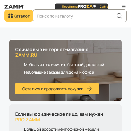
Сайт для
юридических
лиц
Перейти на
Добро пожаловать в
Каталог
ZAMM.RU
Главная
Помощь
Условия доставки
Условия доставки
Сейчас вы в интернет-магазине
Доставка
Санкт-Петербург
ZAMM.RU
Мебель из наличия и с быстрой доставкой
Москва
Санкт-Петербург
Самовывоз
Небольшие заказы для дома и офиса
Доставка до терминала транспортной компании
Остаться и продолжить покупки
Вес
Цена
Региональная 
Если вы юридическое лицо, вам нужен
PRO.ZAMM
до 15 кг
бесплатно
вк
Большой ассортимент офисной мебели